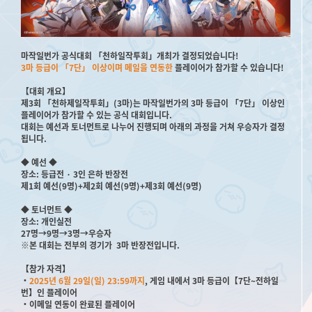
마작일번가 공식대회 「천하일작투회」개최가 결정되었습니다!
3마 등급이 「7단」 이상이며 메일을 연동한
플레이어가 참가할 수 있습니다!
【대회 개요】
제3회 「천하제일작투회」(3마)는 마작일번가의 3마 등급이 「7단」 이상인
플레이어가 참가할 수 있는 공식 대회입니다.
대회는 예선과 토너먼트로 나누어 진행되며 아래의 과정을 거쳐 우승자가 결정
됩니다.
◆ 예선 ◆
장소: 등급전 · 3인 은하 반장전
제1회 예선(9명)+제2회 예선(9명)+제3회 예선(9명)
◆ 토너먼트 ◆
장소: 개인실전
27명→9명→3명→우승자
※본 대회는 전부의 경기가 3마 반장전입니다.
【참가 자격】
・
2025년 6월 29일(일) 23:59까지
, 게임 내에서 3마 등급이【7단~전하일
번】인 플레이어
・이메일 연동이 완료된 플레이어